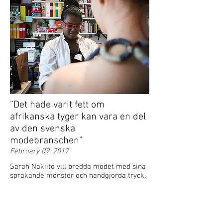
”Det hade varit fett om
afrikanska tyger kan vara en del
av den svenska
modebranschen”
February 09, 2017
Sarah Nakiito vill bredda modet med sina
sprakande mönster och handgjorda tryck.
– Mode är politik. Jag är en queer svart
skapande person som bor i Sverige. Hur
jag rör mig i världen och livet påverkar
såklart mina plagg.