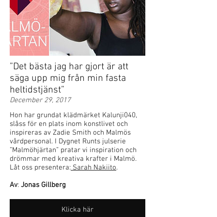
”Det bästa jag har gjort är att
säga upp mig från min fasta
heltidstjänst”
December 29, 2017
Hon har grundat klädmärket Kalunji040,
slåss för en plats inom konstlivet och
inspireras av Zadie Smith och Malmös
vårdpersonal. I Dygnet Runts julserie
”Malmöhjärtan” pratar vi inspiration och
drömmar med kreativa krafter i Malmö.
Låt oss presentera:
Sarah Nakiito
.
Av
:
Jonas Gillberg
Klicka här