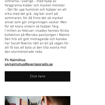
vintrarna i Sverige - med hjälp av
färggranna kläder och mycket mönster.
– Det får upp humöret och hjälper en att
orka med det grå. Jag bär svart på
sommaren, för då finns det så mycket
annat som gör omgivningen vacker. Men
för att klara vintern så hjälper färg.
I mitten av februari visades hennes första
kollektion på Moriska paviljongen i Malmö.
Den fick ett gott mottagande och kanske
har Sarah Nakiito nått en bit på vägen för
att få oss att byta ut den lilla svarta mot
den stormönstrade röda.
P4 Malmöhus
p4malmohus@sverigesradio.se
Click here